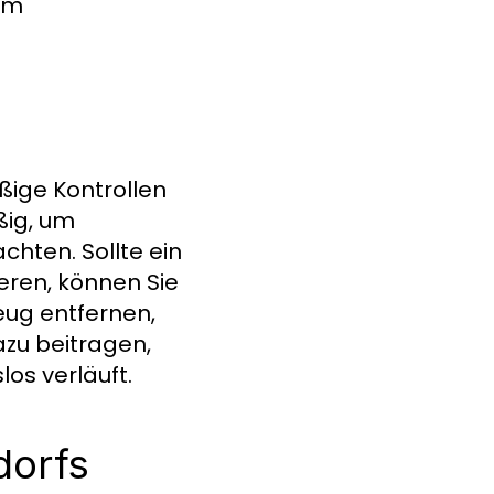
 um
ßige Kontrollen
ßig, um
chten. Sollte ein
eren, können Sie
zeug entfernen,
zu beitragen,
os verläuft.
dorfs