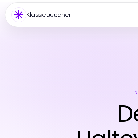
Klassebuecher
N
D