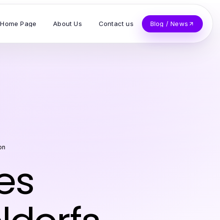
Home Page
About Us
Contact us
Blog / News
on
es