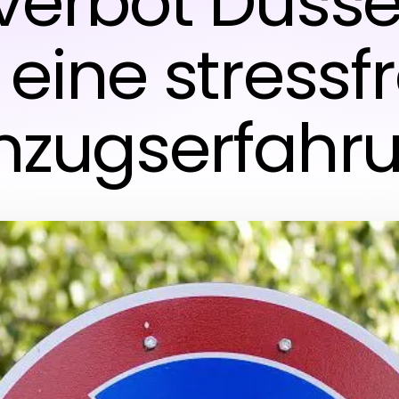
verbot Düsse
 eine stressf
zugserfahr