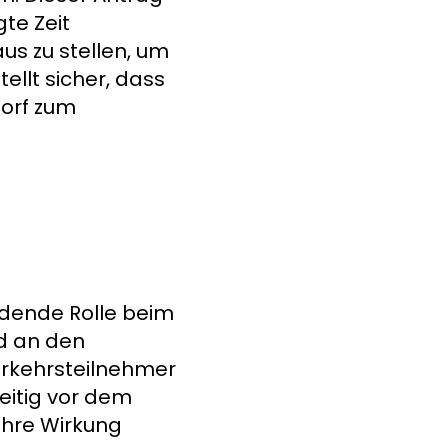
te Zeit
us zu stellen, um
llt sicher, dass
dorf zum
eidende Rolle beim
nd an den
Verkehrsteilnehmer
zeitig vor dem
ihre Wirkung