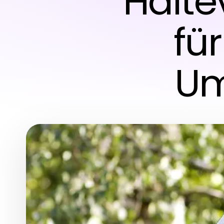
Halte
für
Um