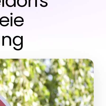
ldorfs
reie
ung