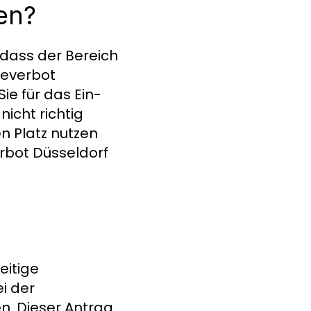
en?
, dass der Bereich
teverbot
ie für das Ein-
icht richtig
n Platz nutzen
rbot Düsseldorf
eitige
i der
n. Dieser Antrag