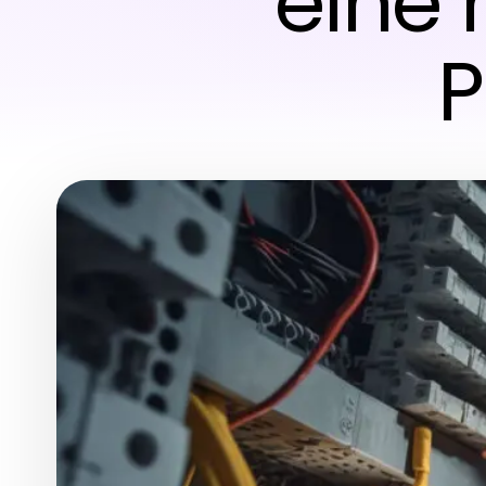
eine
P