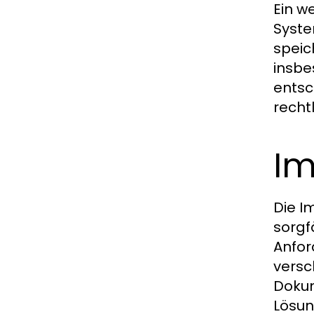
Ein w
Syste
speic
insbe
entsc
recht
Im
Die I
sorgf
Anfor
versc
Dokum
Lösun