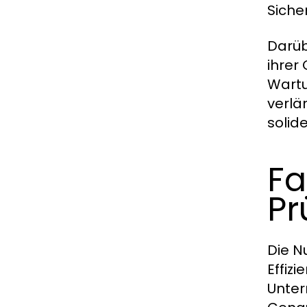
Siche
Darüb
ihrer
Wartu
verlä
solid
Fa
Pr
Die N
Effiz
Unter