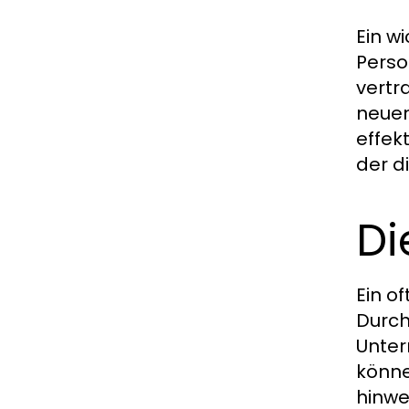
Ein w
Perso
vertr
neuen
effek
der d
Di
Ein o
Durch
Unter
könne
hinwe