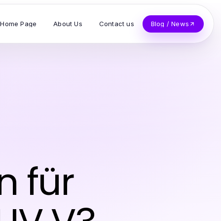
Home Page
About Us
Contact us
Blog / News
n für