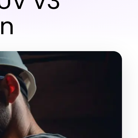
UV V3
en