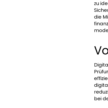
zu id
Siche
die M
finan
moder
Vo
Digit
Prüfu
effiz
digit
reduz
bei d