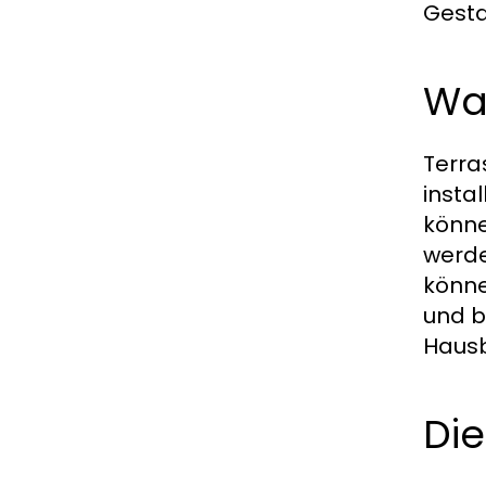
Gesta
Wa
Terra
insta
könne
werde
könne
und b
Hausb
Di