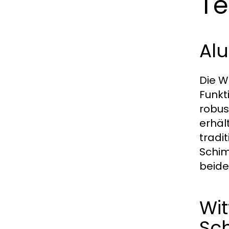
Te
Alu
Die W
Funkt
robus
erhäl
tradi
Schim
beide
Wit
Sc