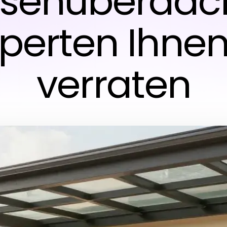
ssenüberdac
xperten Ihnen
verraten