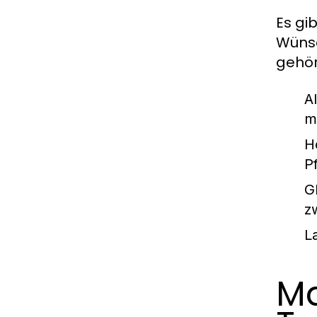
Es gi
Wünsc
gehör
A
m
H
P
G
z
L
Ma