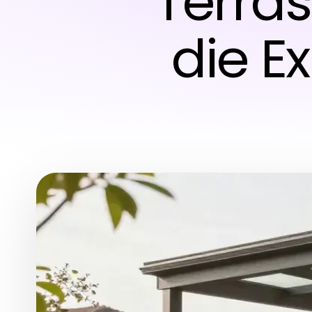
Terra
die E