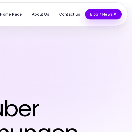
Home Page
About Us
Contact us
Blog / News
über