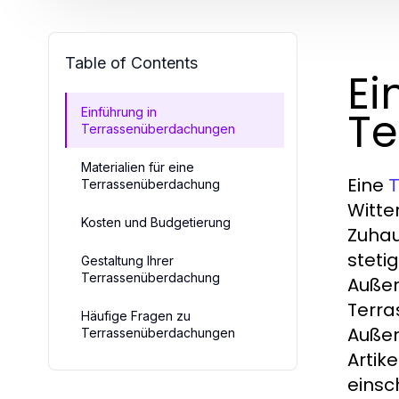
Table of Contents
Ei
Te
Einführung in
Terrassenüberdachungen
Materialien für eine
Eine
T
Terrassenüberdachung
Witte
Kosten und Budgetierung
Zuhau
steti
Gestaltung Ihrer
Terrassenüberdachung
Außen
Terra
Häufige Fragen zu
Außen
Terrassenüberdachungen
Artik
einsc