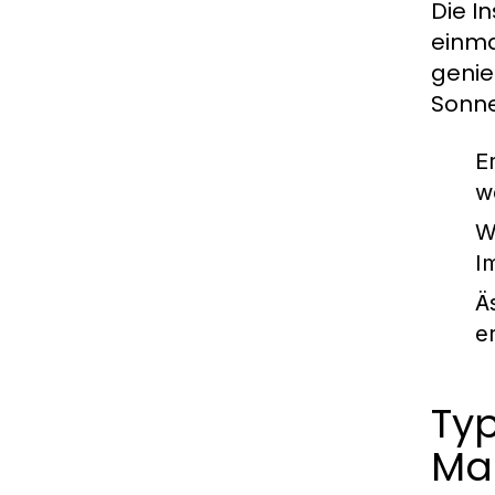
Die I
einma
genie
Sonne
E
w
W
I
Ä
e
Ty
Ma